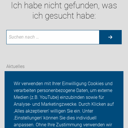
Ich habe nicht gefunden, was
ich gesucht habe:
Aktuelles
Themen
Wir verwenden mit Ihrer Einwilligung Cookies und
verarbeiten personenbezogene Daten, um externe
Unsere Fahrradtouren
Medien (z.B. YouTube) einzubinden sowie für
Analyse- und Marketingzwecke. Durch Klicken auf
Unser Kreisverband
‚Alles akzeptieren‘ willigen Sie ein. Unter
Sei dabei
‚Einstellungen‘ können Sie dies individuell
anpassen. Ohne Ihre Zustimmung verwenden wir