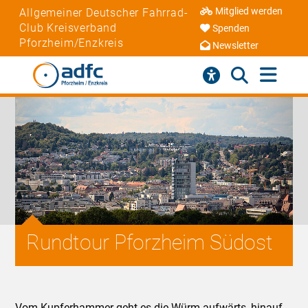
Mitglied werden
Allgemeiner Deutscher Fahrrad-
Club Kreisverband
Spenden
Pforzheim/Enzkreis
Newsletter
Rundtour Pforzheim Südost
Vom Kupferhammer geht es die Würm aufwärts, hinauf