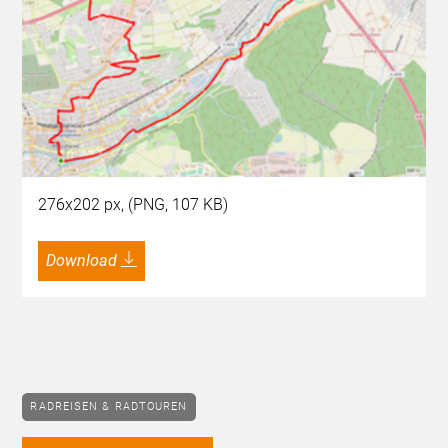
276x202 px, (PNG, 107 KB)
Download
RADREISEN & RADTOUREN