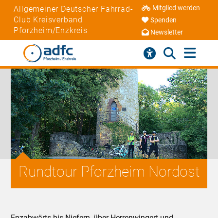
Mitglied werden
Allgemeiner Deutscher Fahrrad-
Club Kreisverband
Spenden
Pforzheim/Enzkreis
Newsletter
Rundtour Pforzheim Nordost
Enzabwärts bis Niefern, über Herrenwingert und